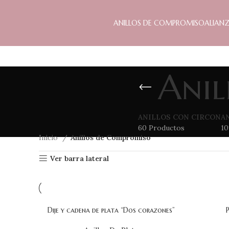
ANILLOS DE COMPROMISO
ALIAN
Anil
ANILLOS CON CIRCON
A
60 Productos
10
Inicio
Anillos de Compromiso
Ver barra lateral
Dije y cadena de plata “Dos corazones”
AÑADIR AL CARRITO
AÑADIR A