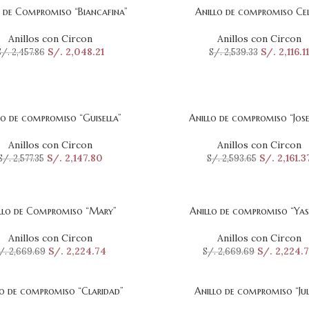
o de Compromiso “Biancafina”
Anillo de compromiso Cel
ONAR OPCIONES
SELECCIONAR OPCIONES
Anillos con Circon
Anillos con Circon
S/.
2,048.21
S/.
2,116.11
S/.
2,457.86
S/.
2,539.33
lo de compromiso “Guisella”
Anillo de compromiso “Jose
ONAR OPCIONES
SELECCIONAR OPCIONES
Anillos con Circon
Anillos con Circon
S/.
2,147.80
S/.
2,161.3
S/.
2,577.35
S/.
2,593.65
llo de Compromiso “Mary”
Anillo de compromiso “Ya
ONAR OPCIONES
SELECCIONAR OPCIONES
Anillos con Circon
Anillos con Circon
S/.
2,224.74
S/.
2,224.
/.
2,669.69
S/.
2,669.69
lo de compromiso “Claridad”
Anillo de compromiso “Jul
ONAR OPCIONES
SELECCIONAR OPCIONES