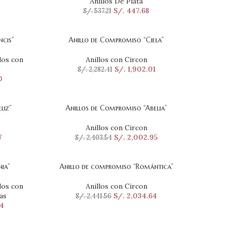
Anillos De Plata
S/.
447.68
S/.
537.21
ncis”
Anillo de Compromiso “Ciela”
SELECCIONAR OPCIONES
los con
Anillos con Circon
S/.
1,902.01
S/.
2,282.41
0
liz”
Anillos de Compromiso “Abelia”
SELECCIONAR OPCIONES
Anillos con Circon
7
S/.
2,002.95
S/.
2,403.54
ia”
Anillo de compromiso “Romántica”
SELECCIONAR OPCIONES
los con
Anillos con Circon
as
S/.
2,034.64
S/.
2,441.56
4