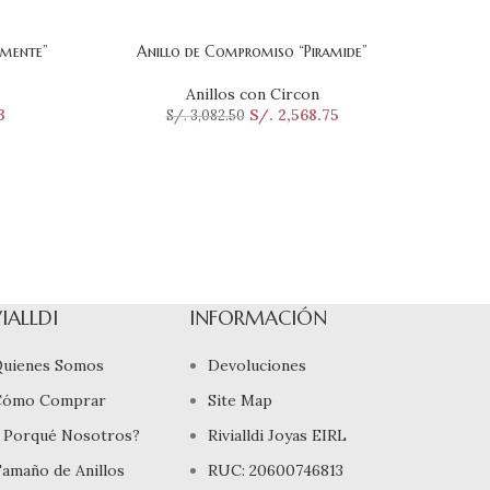
emente”
Anillo de Compromiso “Piramide”
SELECCIONAR OPCIONES
Anillos con Circon
3
S/.
2,568.75
S/.
3,082.50
VIALLDI
INFORMACIÓN
uienes Somos
Devoluciones
Cómo Comprar
Site Map
 Porqué Nosotros?
Rivialldi Joyas EIRL
amaño de Anillos
RUC: 20600746813