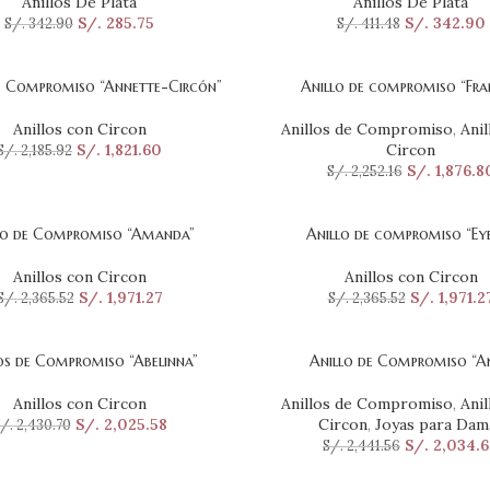
Anillos De Plata
Anillos De Plata
S/.
285.75
S/.
342.90
S/.
342.90
S/.
411.48
e Compromiso “Annette-Circón”
Anillo de compromiso “Fra
ONAR OPCIONES
SELECCIONAR OPCIONES
Anillos con Circon
Anillos de Compromiso
,
Anil
S/.
1,821.60
Circon
S/.
2,185.92
S/.
1,876.8
S/.
2,252.16
lo de Compromiso “Amanda”
Anillo de compromiso “Eye
ONAR OPCIONES
SELECCIONAR OPCIONES
Anillos con Circon
Anillos con Circon
S/.
1,971.27
S/.
1,971.2
S/.
2,365.52
S/.
2,365.52
os de Compromiso “Abelinna”
Anillo de Compromiso “An
ONAR OPCIONES
SELECCIONAR OPCIONES
Anillos con Circon
Anillos de Compromiso
,
Anil
S/.
2,025.58
Circon
,
Joyas para Dam
/.
2,430.70
S/.
2,034.6
S/.
2,441.56