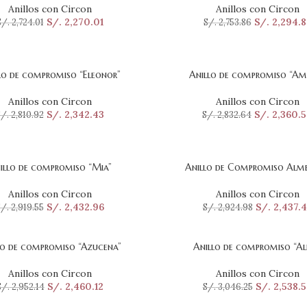
Anillos con Circon
Anillos con Circon
S/.
2,270.01
S/.
2,294.8
S/.
2,724.01
S/.
2,753.86
lo de compromiso “Eleonor”
Anillo de compromiso “Ama
ONAR OPCIONES
SELECCIONAR OPCIONES
Anillos con Circon
Anillos con Circon
S/.
2,342.43
S/.
2,360.
/.
2,810.92
S/.
2,832.64
illo de compromiso “Mia”
Anillo de Compromiso Alm
ONAR OPCIONES
SELECCIONAR OPCIONES
Anillos con Circon
Anillos con Circon
S/.
2,432.96
S/.
2,437.4
/.
2,919.55
S/.
2,924.98
lo de compromiso “Azucena”
Anillo de compromiso “Al
ONAR OPCIONES
SELECCIONAR OPCIONES
Anillos con Circon
Anillos con Circon
S/.
2,460.12
S/.
2,538.5
S/.
2,952.14
S/.
3,046.25