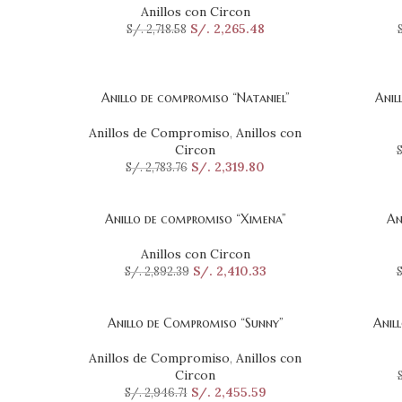
Anillos con Circon
S/.
2,265.48
S/.
2,718.58
Anillo de compromiso “Nataniel”
Anil
SELECCIONAR OPCIONES
SELECCI
Anillos de Compromiso
,
Anillos con
Circon
S
S/.
2,319.80
S/.
2,783.76
Anillo de compromiso “Ximena”
An
SELECCIONAR OPCIONES
SELECCI
Anillos con Circon
S/.
2,410.33
S/.
2,892.39
S
Anillo de Compromiso “Sunny”
Anil
SELECCIONAR OPCIONES
SELECCI
Anillos de Compromiso
,
Anillos con
Circon
S/.
2,455.59
S/.
2,946.71