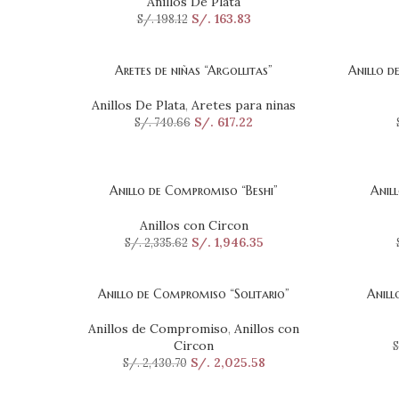
Anillos De Plata
S/.
163.83
S/.
198.12
Aretes de niñas “Argollitas”
Anillo d
AÑADIR AL CARRITO
SELECCI
Anillos De Plata
,
Aretes para ninas
S/.
617.22
S/.
740.66
Anillo de Compromiso “Beshi”
Anil
SELECCIONAR OPCIONES
SELECCI
Anillos con Circon
S/.
1,946.35
S/.
2,335.62
Anillo de Compromiso “Solitario”
Anill
SELECCIONAR OPCIONES
SELECCI
Anillos de Compromiso
,
Anillos con
Circon
S
S/.
2,025.58
S/.
2,430.70