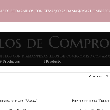
ZAS DE BODA
ANILLOS CON GEMAS
JOYAS DAMAS
JOYAS HOMBRES
C
los de Compr
NILLOS CON DIAMANTES
ANILLOS DE COMPROMISO CON AMA
9 Productos
1 Producto
Mostrar
9
Pulsera de plata “Mama”
Pulsera de plata “Enlace
L CARRITO
AÑADIR AL CARRITO