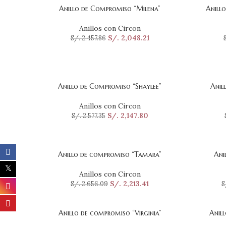
Anillo de Compromiso “Milena”
Anill
SELECCIONAR OPCIONES
SELECCI
Anillos con Circon
S/.
2,048.21
S/.
2,457.86
Anillo de Compromiso “Shaylee”
Anil
SELECCIONAR OPCIONES
SELECCI
Anillos con Circon
S/.
2,147.80
S/.
2,577.35
Anillo de compromiso “Tamara”
Ani
SELECCIONAR OPCIONES
SELECCI
Anillos con Circon
S/.
2,213.41
S/.
2,656.09
S
Anillo de compromiso “Virginia”
Anil
SELECCIONAR OPCIONES
SELECCI