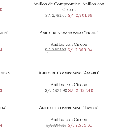
Anillos de Compromiso
,
Anillos con
8
Circon
S/.
2,301.69
S/.
2,762.03
lia”
Anillo de Compromiso “Ingrid”
SELECCIONAR OPCIONES
Anillos con Circon
54
S/.
2,389.94
S/.
2,867.93
endra
Anillo de Compromiso “Amabel”
SELECCIONAR OPCIONES
Anillos con Circon
8
S/.
2,437.48
S/.
2,924.98
ida”
Anillo de compromiso “Taylor”
SELECCIONAR OPCIONES
Anillos con Circon
4
S/.
2,539.31
S/.
3,047.17