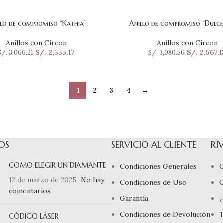
llo de compromiso “Kathia”
Anillo de compromiso “Dulc
ONAR OPCIONES
SELECCIONAR OPCIONES
Anillos con Circon
Anillos con Circon
S/.
2,555.17
S/.
2,567.1
S/.
3,066.21
S/.
3,080.56
1
2
3
4
→
OS
SERVICIO AL CLIENTE
RI
COMO ELEGIR UN DIAMANTE
Condiciones Generales
Q
12 de marzo de 2025
No hay
Condiciones de Uso
comentarios
Garantía
¿
Condiciones de Devolución
T
CÓDIGO LÁSER