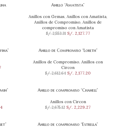
ina
Anillo “Amatista”
SELECCIONAR OPCIONES
Anillos con Gemas
,
Anillos con Amatista
,
Anillos de Compromiso
,
Anillos de
compromiso con Amatista
S/.
2,127.77
S/.
2,553.31
fina”
Anillo de Compromiso “Loreth”
SELECCIONAR OPCIONES
Anillos de Compromiso
,
Anillos con
7
Circon
S/.
2,177.20
S/.
2,612.64
smin”
Anillo de compromiso “Chanell”
SELECCIONAR OPCIONES
Anillos con Circon
74
S/.
2,229.27
S/.
2,675.12
iet”
Anillo de compromiso “Estrella”
SELECCIONAR OPCIONES