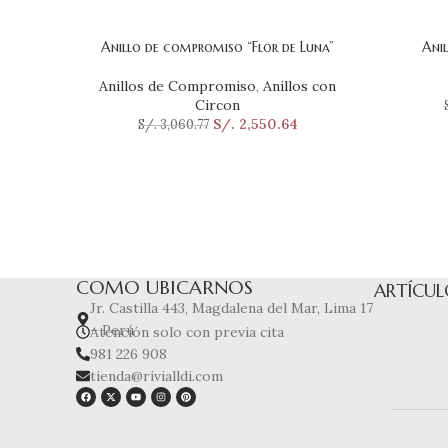
Anillo de compromiso “Flor de Luna”
Ani
SELECCIONAR OPCIONES
SELECCI
Anillos de Compromiso
,
Anillos con
Circon
S/.
2,550.64
S/.
3,060.77
COMO UBICARNOS
ARTÍCUL
Jr. Castilla 443, Magdalena del Mar, Lima 17
– Perú
Atención solo con previa cita
981 226 908
tienda@rivialldi.com