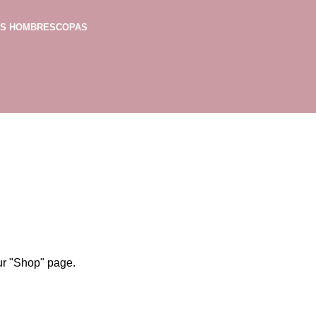
AS HOMBRES
COPAS
our "Shop" page.