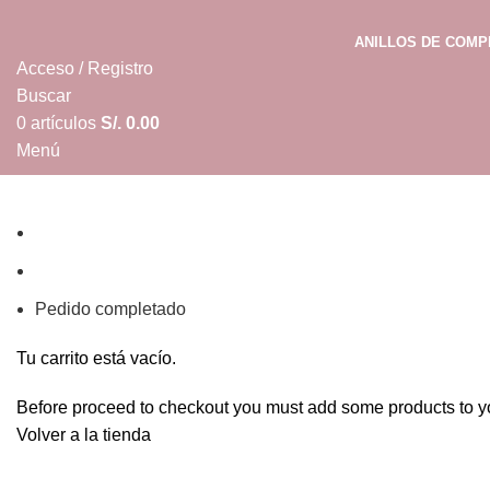
ANILLOS DE COM
Acceso / Registro
Buscar
0
artículos
S/.
0.00
Menú
0
artículos
S/.
0.00
Carrito
Finalizar compra
Pedido completado
Tu carrito está vacío.
Before proceed to checkout you must add some products to your
Volver a la tienda