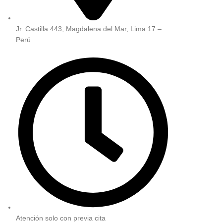
Jr. Castilla 443, Magdalena del Mar, Lima 17 –
Perú
Atención solo con previa cita