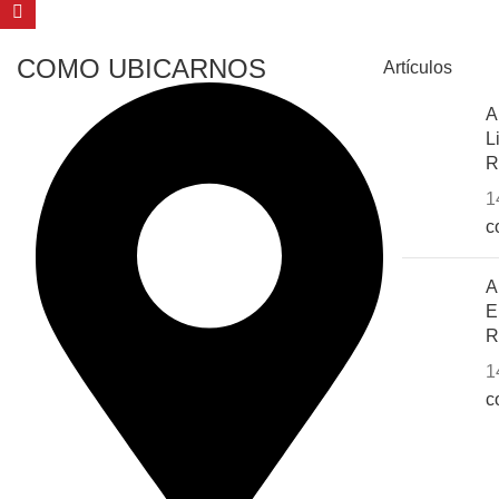
COMO UBICARNOS
Artículos
A
L
R
1
c
A
E
R
1
c