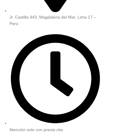
Jr. Castilla 443, Magdalena del Mar, Lima 17 –
Perú
Atención solo con previa cita