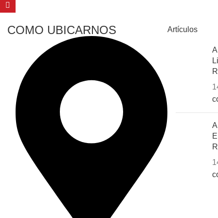
COMO UBICARNOS
Artículos
A
L
R
1
c
A
E
R
1
c