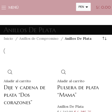
MENÚ
PEN
S/.
0.00
USD
cambiar la tasa y esta descripción a los valores correctos
Anillos De Plata
Inicio
Anillos de Compromiso
Anillos De Plata
Añadir al carrito
Añadir al carrito
Dije y cadena de
Pulsera de plata
plata “Dos
“Mama”
corazones”
Anillos De Plata