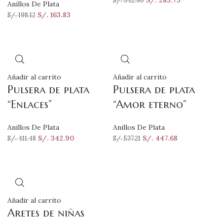
S/.
285.75
S/.
342.90
Anillos De Plata
S/.
163.83
S/.
198.12
Añadir al carrito
Añadir al carrito
Pulsera de plata
Pulsera de plata
“Enlaces”
“Amor eterno”
Anillos De Plata
Anillos De Plata
S/.
342.90
S/.
447.68
S/.
411.48
S/.
537.21
Añadir al carrito
Aretes de niñas