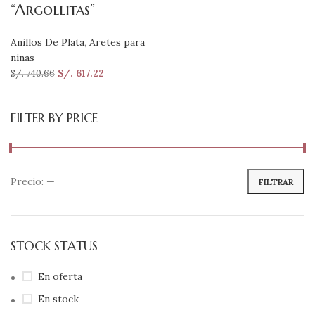
“Argollitas”
Anillos De Plata
,
Aretes para
ninas
S/.
617.22
S/.
740.66
FILTER BY PRICE
Precio:
—
FILTRAR
STOCK STATUS
En oferta
En stock