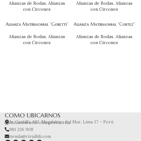
Alianzas de Bodas
,
Alianzas
Alianzas de Bodas
,
Alianzas
con Circones
con Circones
Alianza Matrimonial “Goretti”
Alianza Matrimonial “Cortez”
Alianzas de Bodas
,
Alianzas
Alianzas de Bodas
,
Alianzas
con Circones
con Circones
COMO UBICARNOS
Jr. Castilla 443, Magdalena del Mar, Lima 17 – Perú
Atención solo con previa cita
981 226 908
tienda@rivialldi.com