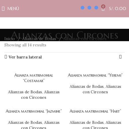
0
MENÚ
S/.
0.00
Alianzas con Circones
Inicio
Alianzas de Bodas
Alianzas con Circones
Showing all 14 results
Ver barra lateral
Alianza matrimonial
Alianza matrimonial “Yeremi”
“Costamar”
Alianzas de Bodas
,
Alianzas
Alianzas de Bodas
,
Alianzas
con Circones
con Circones
Alianza matrimonial “Jazmine”
Alianza matrimonial “Hart”
Alianzas de Bodas
,
Alianzas
Alianzas de Bodas
,
Alianzas
con Circones
con Circones