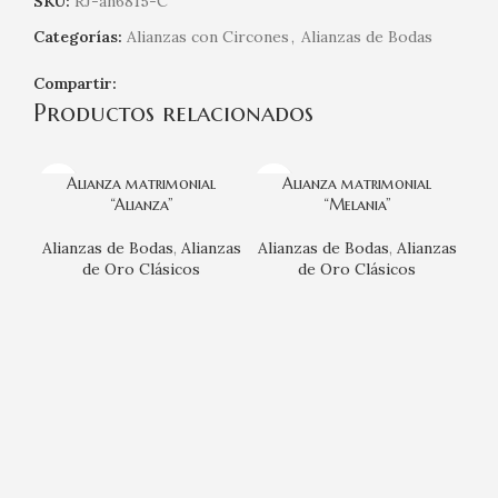
SKU:
RJ-an6815-C
Categorías:
Alianzas con Circones
,
Alianzas de Bodas
Compartir:
Productos relacionados
Alianza matrimonial
Alianza matrimonial
“Alianza”
“Melania”
Alianzas de Bodas
,
Alianzas
Alianzas de Bodas
,
Alianzas
de Oro Clásicos
de Oro Clásicos
Ali