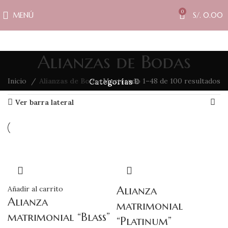
0
MENÚ
S/.
0.00
Alianzas de Bodas
Inicio
Alianzas de Bodas
Mostrando 1–48 de 100 resultados
Categorías
Ver barra lateral
Alianza
Añadir al carrito
Alianza
matrimonial
matrimonial “Blass”
“Platinum”