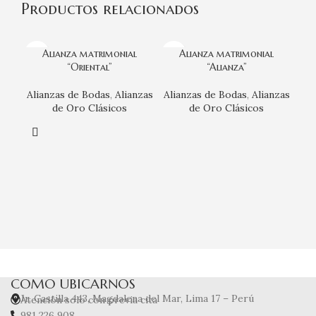
Productos relacionados
Alianza matrimonial
Alianza matrimonial
“Oriental”
“Alianza”
Alianzas de Bodas
,
Alianzas
Alianzas de Bodas
,
Alianzas
de Oro Clásicos
de Oro Clásicos
Ali
COMO UBICARNOS
Jr. Castilla 443, Magdalena del Mar, Lima 17 – Perú
Atención solo con previa cita
981 226 908