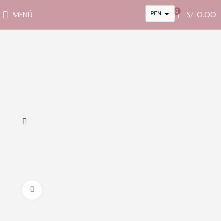
0
MENÚ
PEN
S/.
0.00
USD
cambiar la tasa y esta descripción a los valores correctos
Clic para ampliar