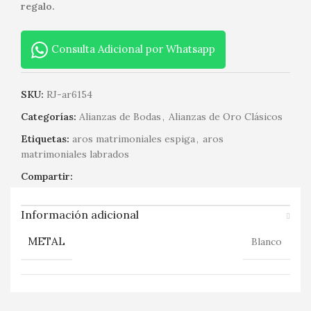
regalo.
Consulta Adicional por Whatsapp
SKU:
RJ-ar6154
Categorías:
Alianzas de Bodas
,
Alianzas de Oro Clásicos
Etiquetas:
aros matrimoniales espiga
,
aros
matrimoniales labrados
Compartir:
Información adicional
METAL
Blanco