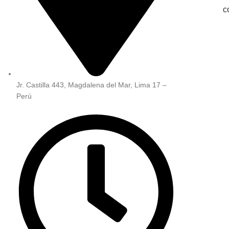
c
Jr. Castilla 443, Magdalena del Mar, Lima 17 –
Perú