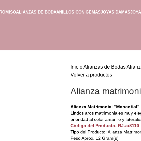
PROMISO
ALIANZAS DE BODA
ANILLOS CON GEMAS
JOYAS DAMAS
JOY
Inicio
Alianzas de Bodas
Alianz
Volver a productos
Alianza matrimoni
Alianza Matrimonial “Manantial”
Lindos aros matrimoniales muy ele
prioridad al color amarillo y latera
Código del Producto: RJ-ar8110
Tipo del Producto: Alianza Matrimon
Peso Aprox. 12 Gram(s)