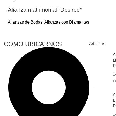
Alianza matrimonial “Desiree”
Alianzas de Bodas
,
Alianzas con Diamantes
COMO UBICARNOS
Artículos
A
L
R
1
c
A
E
R
1