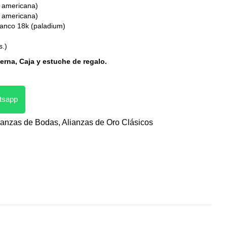
a americana)
a americana)
blanco 18k (paladium)
s.)
erna, Caja y estuche de regalo.
atsapp
ianzas de Bodas
,
Alianzas de Oro Clásicos