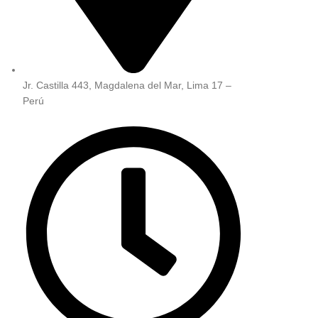
Jr. Castilla 443, Magdalena del Mar, Lima 17 –
Perú