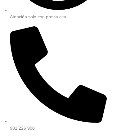
Atención solo con previa cita
981 226 908