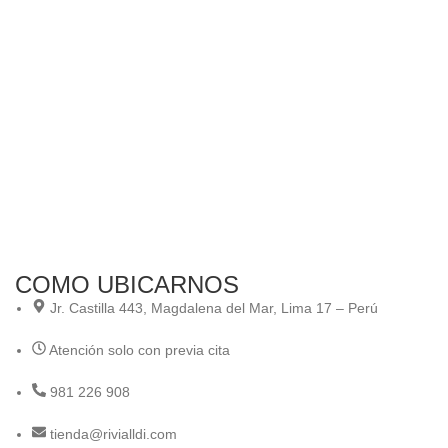
Al
ma
“L
Ali
Ali
COMO UBICARNOS
Jr. Castilla 443, Magdalena del Mar, Lima 17 – Perú
Atención solo con previa cita
981 226 908
tienda@rivialldi.com