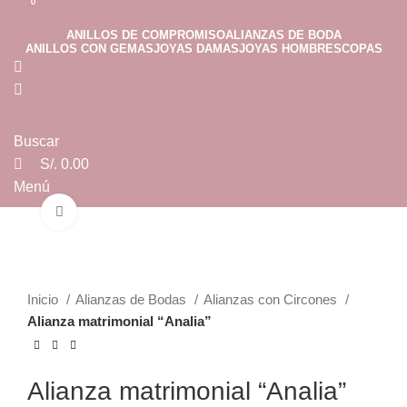
0
0
ANILLOS DE COMPROMISO
ALIANZAS DE BODA
ANILLOS CON GEMAS
JOYAS DAMAS
JOYAS HOMBRES
COPAS
Buscar
S/.
0.00
Menú
Clic para ampliar
S/.
0.00
Inicio
Alianzas de Bodas
Alianzas con Circones
Alianza matrimonial “Analia”
Alianza matrimonial “Analia”