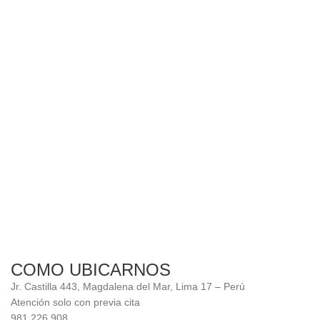
Ali
COMO UBICARNOS
Jr. Castilla 443, Magdalena del Mar, Lima 17 – Perú
Atención solo con previa cita
981 226 908