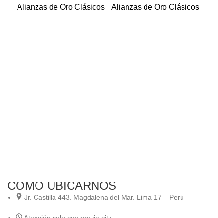
Alianzas de Oro Clásicos
Alianzas de Oro Clásicos
Al
ma
“L
Ali
Ali
COMO UBICARNOS
Jr. Castilla 443, Magdalena del Mar, Lima 17 – Perú
Atención solo con previa cita