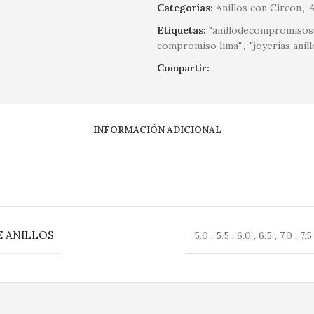
Categorías:
Anillos con Circon
,
Etiquetas:
"anillodecompromisoso
compromiso lima"
,
"joyerias anil
Compartir:
INFORMACIÓN ADICIONAL
 ANILLOS
5.0 , 5.5 , 6.0 , 6.5 , 7.0 , 7.5