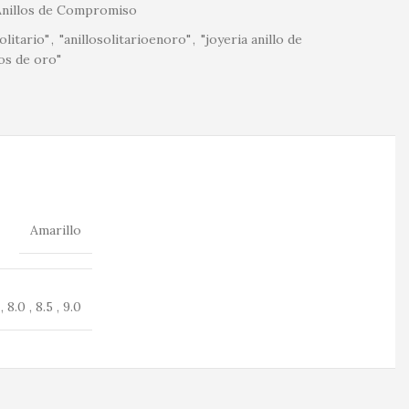
Anillos de Compromiso
litario"
,
"anillosolitarioenoro"
,
"joyeria anillo de
los de oro"
Amarillo
 , 8.0 , 8.5 , 9.0