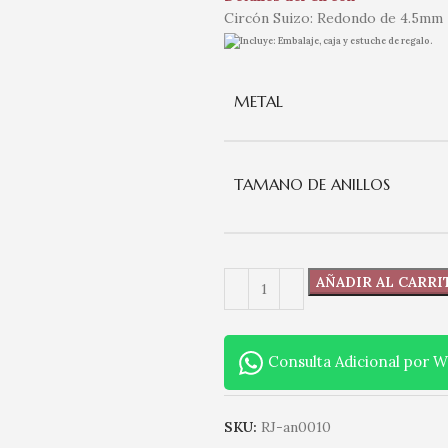
Circón Suizo: Redondo de 4.5mm
Incluye: Embalaje, caja y estuche de regalo.
METAL
TAMANO DE ANILLOS
AÑADIR AL CARRI
Consulta Adicional por 
SKU:
RJ-an0010