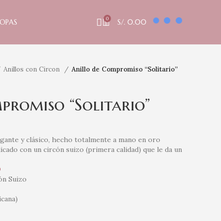
0
OPAS
S/.
0.00
Anillos con Circon
Anillo de Compromiso “Solitario”
promiso “Solitario”
gante y clásico, hecho totalmente a mano en oro
icado con un circón suizo (primera calidad) que le da un
0
ón Suizo
icana)