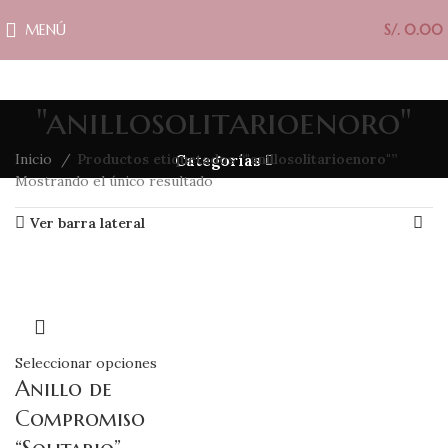
MENÚ
S/.
0.00
"anillosolitarioenoro"
Inicio
Productos etiquetados “"anillosolitarioenoro"”
Categorías
Mostrando el único resultado
Ver barra lateral
Seleccionar opciones
Anillo de
Compromiso