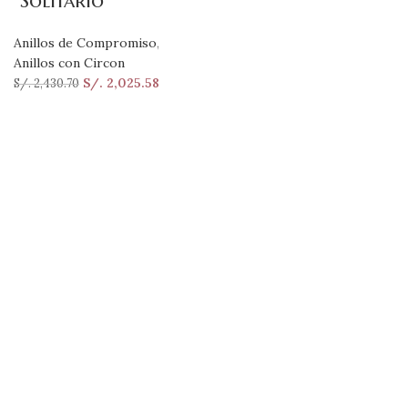
“Solitario”
Anillos de Compromiso
,
Anillos con Circon
S/.
2,025.58
S/.
2,430.70