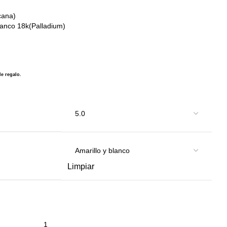
cana)
blanco 18k(Palladium)
de regalo.
Limpiar