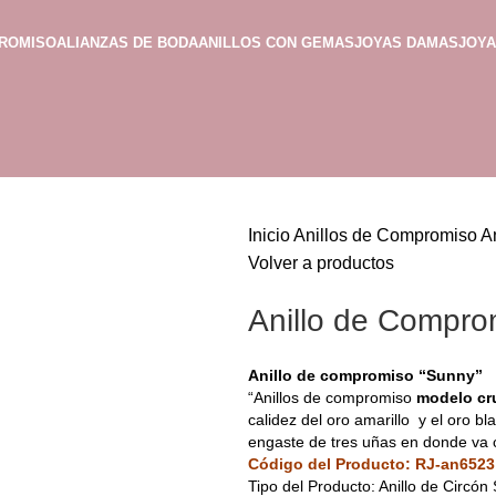
PROMISO
ALIANZAS DE BODA
ANILLOS CON GEMAS
JOYAS DAMAS
JOY
Inicio
Anillos de Compromiso
A
Volver a productos
Anillo de Compro
Anillo de compromiso “Sunny”
“Anillos de compromiso
modelo cr
calidez del oro amarillo y el oro b
engaste de tres uñas en donde va co
Código del Producto: RJ-an6523
Tipo del Producto: Anillo de Circón