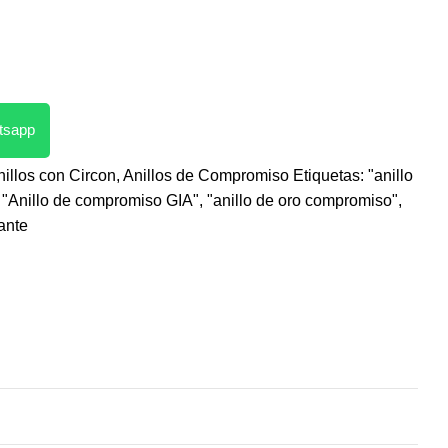
atsapp
nillos con Circon
,
Anillos de Compromiso
Etiquetas:
"anillo
"Anillo de compromiso GIA"
,
"anillo de oro compromiso"
,
ante