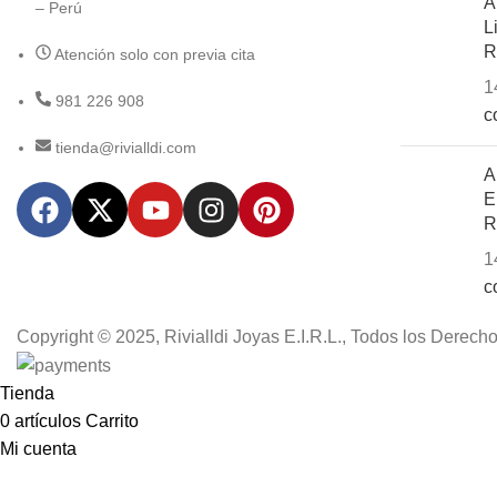
A
– Perú
L
R
Atención solo con previa cita
1
981 226 908
c
tienda@rivialldi.com
A
E
R
1
c
Copyright © 2025, Rivialldi Joyas E.I.R.L., Todos los Derec
Tienda
0
artículos
Carrito
Mi cuenta