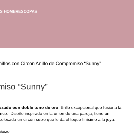
AS HOMBRES
COPAS
nillos con Circon
Anillo de Compromiso “Sunny”
miso “Sunny”
uzado con doble tono de oro
. Brillo excepcional que fusiona la
lanco. Diseño inspirado en la union de una pareja, tiene un
locada un circón suizo que le da el toque finísimo a la joya.
 Suizo