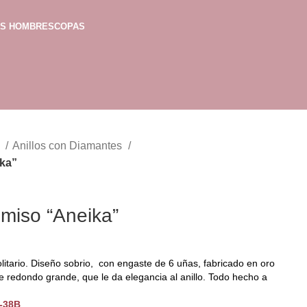
AS HOMBRES
COPAS
o
Anillos con Diamantes
ika”
omiso “Aneika”
itario. Diseño sobrio, con engaste de 6 uñas, fabricado en oro
e redondo grande, que le da elegancia al anillo. Todo hecho a
0-38B