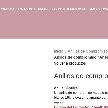
PROMISO
ALIANZAS DE BODA
ANILLOS CON GEMAS
JOYAS DAMAS
JOY
Inicio
Anillos de Compromis
Anillos de compromiso “Ane
Volver a productos
Anillos de compr
Anillo “Aneika”
Un anillo de compromiso modelo sol
blanco 18k. Lleva un diamante cort
mano.
Código del Producto: RJ-an810