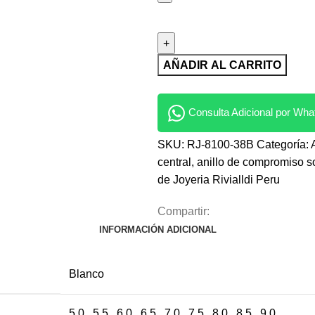
AÑADIR AL CARRITO
Consulta Adicional por Wh
SKU:
RJ-8100-38B
Categoría:
central
,
anillo de compromiso s
de Joyeria Rivialldi Peru
Compartir:
INFORMACIÓN ADICIONAL
Blanco
5.0 , 5.5 , 6.0 , 6.5 , 7.0 , 7.5 , 8.0 , 8.5 , 9.0