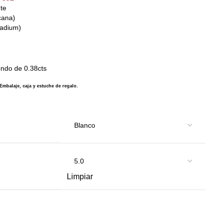
nte
cana)
ladium)
ondo de 0.38cts
Embalaje, caja y estuche de regalo.
Limpiar