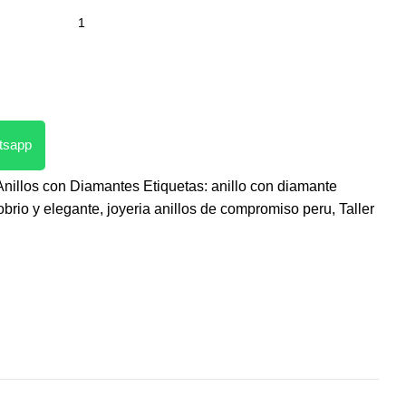
atsapp
Anillos con Diamantes
Etiquetas:
anillo con diamante
obrio y elegante
,
joyeria anillos de compromiso peru
,
Taller