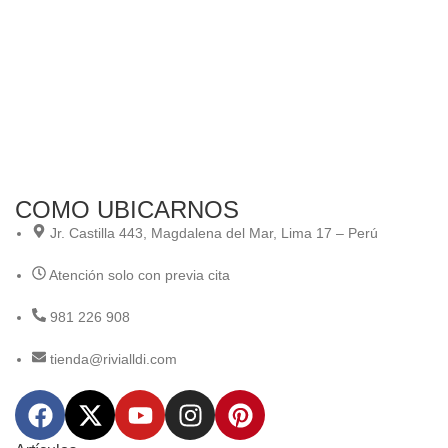
Sel
An
Co
“A
Ani
COMO UBICARNOS
Jr. Castilla 443, Magdalena del Mar, Lima 17 – Perú
Atención solo con previa cita
981 226 908
tienda@rivialldi.com