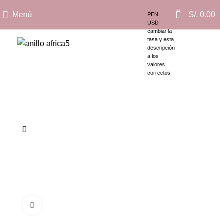
0
Menú
S/.
0.00
PEN
USD
cambiar la
tasa y esta
descripción
a los
valores
correctos
Clic para ampliar