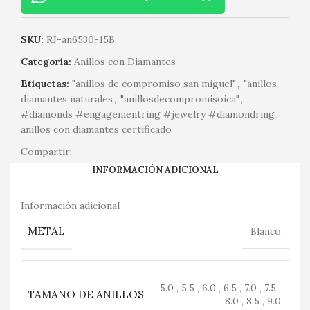
SKU:
RJ-an6530-15B
Categoría:
Anillos con Diamantes
Etiquetas:
"anillos de compromiso san miguel"
,
"anillos
diamantes naturales
,
"anillosdecompromisoica"
,
#diamonds #engagementring #jewelry #diamondring
,
anillos con diamantes certificado
Compartir:
INFORMACIÓN ADICIONAL
Información adicional
METAL
Blanco
5.0 , 5.5 , 6.0 , 6.5 , 7.0 , 7.5 ,
TAMANO DE ANILLOS
8.0 , 8.5 , 9.0