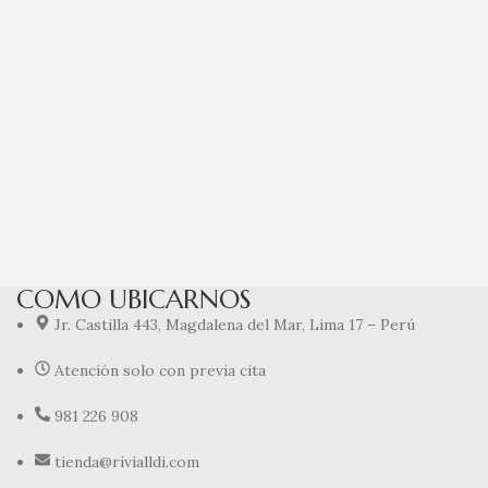
Sel
An
C
“A
Ani
COMO UBICARNOS
Jr. Castilla 443, Magdalena del Mar, Lima 17 – Perú
Atención solo con previa cita
981 226 908
tienda@rivialldi.com