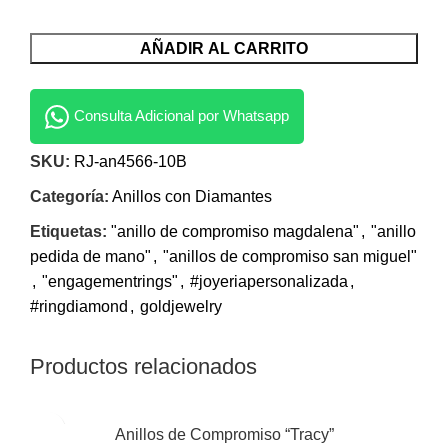
AÑADIR AL CARRITO
Consulta Adicional por Whatsapp
SKU:
RJ-an4566-10B
Categoría:
Anillos con Diamantes
Etiquetas:
"anillo de compromiso magdalena"
,
"anillo
pedida de mano"
,
"anillos de compromiso san miguel"
,
"engagementrings"
,
#joyeriapersonalizada
,
#ringdiamond
,
goldjewelry
Productos relacionados
Anillos de Compromiso “Tracy”