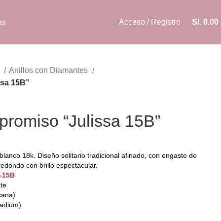
Acceso / Registro
S/.
0.00
as
o
Anillos con Diamantes
ssa 15B”
promiso “Julissa 15B”
lanco 18k. Diseño solitario tradicional afinado, con engaste de
edondo con brillo espectacular.
9-15B
nte
cana)
ladium)