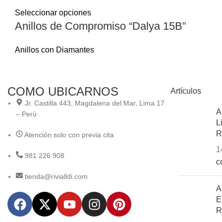
Seleccionar opciones
Anillos de Compromiso “Dalya 15B”
Anillos con Diamantes
COMO UBICARNOS
Artículos
Jr. Castilla 443, Magdalena del Mar, Lima 17
A
– Perú
L
R
Atención solo con previa cita
1
981 226 908
c
tienda@rivialldi.com
A
E
R