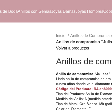
s de Boda
Anillos con Gemas
Joyas Damas
Joyas Hombres
Cop
Inicio
Anillos de Compromis
Anillos de compromiso “Juli
Volver a productos
Anillos de com
Anillo de compromiso “Julissa”
Lindo anillo de compromiso en oro b
cuatro uñas donde va el diamante r
Código del Producto: RJ-an809
Tipo del Producto: Anillo de Diama
Medida del Anillo: 6 (medida ameri
Tipo de Metal: Oro Blanco 18k (pal
Color del Diamante: F