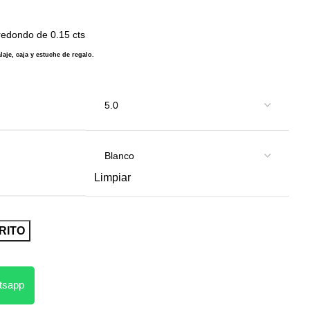
 redondo de 0.15 cts
aje, caja y estuche de regalo.
Limpiar
RITO
atsapp