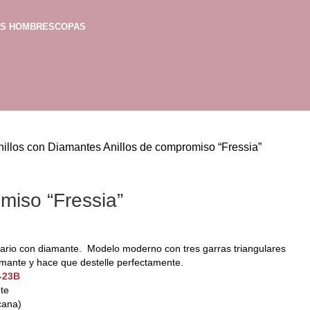
AS HOMBRES
COPAS
nillos con Diamantes
Anillos de compromiso “Fressia”
miso “Fressia”
tario con diamante. Modelo moderno con tres garras triangulares
mante y hace que destelle perfectamente.
-23B
nte
cana)