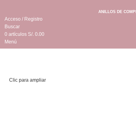
ANILLOS DE COM
Acceso / Registro
Buscar
0
artículos
S/.
0.00
Menú
0
artículos
S/.
0.00
Clic para ampliar