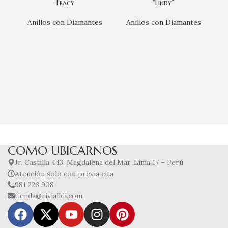
“Tracy”
“Lindy”
Anillos con Diamantes
Anillos con Diamantes
A
COMO UBICARNOS
Jr. Castilla 443, Magdalena del Mar, Lima 17 – Perú
Atención solo con previa cita
981 226 908
tienda@rivialldi.com