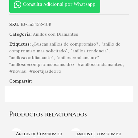
Consulta Adicional por Whatsapp
SKU:
RJ-an5458-10B
Categoría:
Anillos con Diamantes
Etiquetas:
¿Buscas anillos de compromiso?
,
"anillo de
compromiso mas solicitado"
,
"anillos tendencia"
,
"anilloscon1diamante"
,
"anilloscondiamante"
,
"anillosdecompromisosanisidro
,
#anilloscondiamantes
,
#novias
,
#sortijasdeoro
Compartir:
Productos relacionados
Anillos de Compromiso
anillos de compromiso