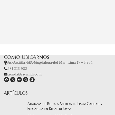
A
COMO UBICARNOS
Jr. Castilla 443, Magdalena del Mar, Lima 17 – Perú
Atención solo con previa cita
981 226 908
tienda@rivialldi.com
ARTÍCULOS
Alianzas de Boda a Medida en Lima: Calidad y
Elegancia en Rivialldi Joyas