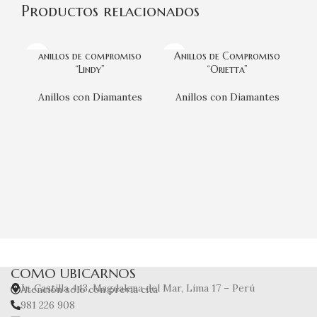
Productos relacionados
anillos de compromiso
Anillos de Compromiso
“Lindy”
“Orietta”
Anillos con Diamantes
Anillos con Diamantes
A
COMO UBICARNOS
Jr. Castilla 443, Magdalena del Mar, Lima 17 – Perú
Atención solo con previa cita
981 226 908