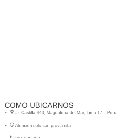
S
An
Co
“A
Ani
COMO UBICARNOS
Jr. Castilla 443, Magdalena del Mar, Lima 17 – Perú
Atención solo con previa cita