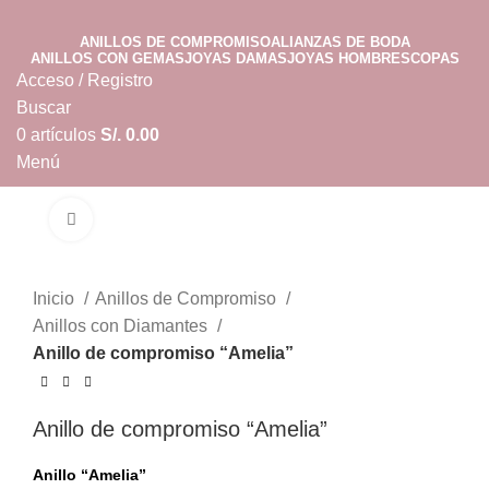
ANILLOS DE COMPROMISO
ALIANZAS DE BODA
ANILLOS CON GEMAS
JOYAS DAMAS
JOYAS HOMBRES
COPAS
Acceso / Registro
Buscar
0
artículos
S/.
0.00
Menú
0
artículos
S/.
0.00
Clic para ampliar
Inicio
Anillos de Compromiso
Anillos con Diamantes
Anillo de compromiso “Amelia”
Anillo de compromiso “Amelia”
Anillo “Amelia”