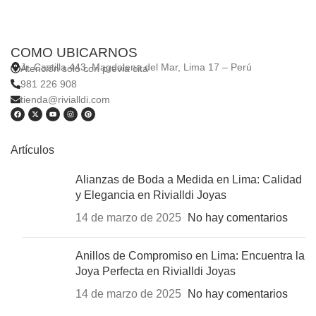
COMO UBICARNOS
Jr. Castilla 443, Magdalena del Mar, Lima 17 – Perú
Atención solo con previa cita
981 226 908
tienda@rivialldi.com
Artículos
Alianzas de Boda a Medida en Lima: Calidad
y Elegancia en Rivialldi Joyas
14 de marzo de 2025
No hay comentarios
Anillos de Compromiso en Lima: Encuentra la
Joya Perfecta en Rivialldi Joyas
14 de marzo de 2025
No hay comentarios