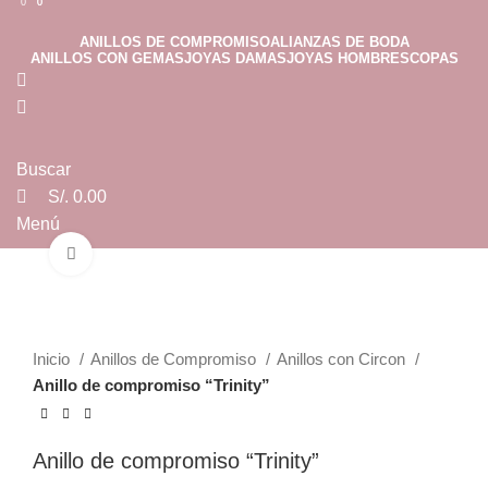
0
0
0
ANILLOS DE COMPROMISO
ALIANZAS DE BODA
ANILLOS CON GEMAS
JOYAS DAMAS
JOYAS HOMBRES
COPAS
Buscar
S/.
0.00
Menú
Clic para ampliar
S/.
0.00
Inicio
Anillos de Compromiso
Anillos con Circon
Anillo de compromiso “Trinity”
Anillo de compromiso “Trinity”