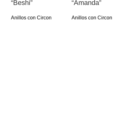
“Beshi”
“Amanda”
Anillos con Circon
Anillos con Circon
Sel
An
Co
“S
Ani
Ani