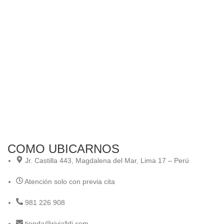
Sel
An
co
Ce
Ani
COMO UBICARNOS
Jr. Castilla 443, Magdalena del Mar, Lima 17 – Perú
Atención solo con previa cita
981 226 908
tienda@rivialldi.com