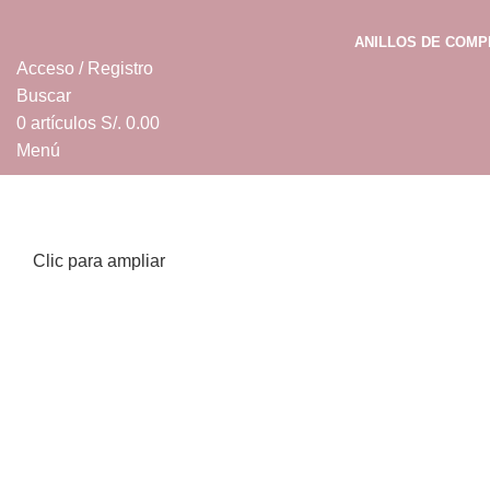
ANILLOS DE COM
Acceso / Registro
Buscar
0
artículos
S/.
0.00
Menú
0
artículos
S/.
0.00
Clic para ampliar