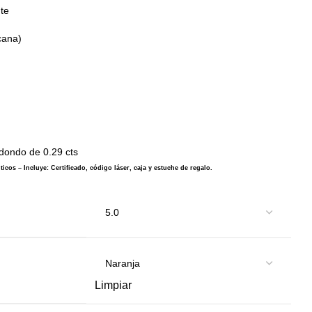
nte
cana)
edondo de 0.29 cts
icos – Incluye: Certificado, código láser, caja y estuche de regalo.
Limpiar