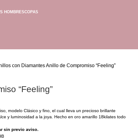
AS HOMBRES
COPAS
nillos con Diamantes
Anillo de Compromiso “Feeling”
iso “Feeling”
o, modelo Clásico y fino, el cual lleva un precioso brillante
alce y luminosidad a la joya. Hecho en oro amarillo 18kilates todo
r sin previo aviso.
9B