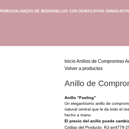
PROMISO
ALIANZAS DE BODA
ANILLOS CON GEMAS
JOYAS DAMAS
JOY
Inicio
Anillos de Compromiso
A
Volver a productos
Anillo de Comprom
Anillo “Feeling”
Un elegantísimo anillo de compromis
natural central que le da todo el re
hecho a mano.
El precio del anillo puede cambia
Código del Producto: RJ-an4779-2