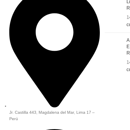
L
R
1
c
A
E
R
1
c
Jr. Castilla 443, Magdalena del Mar, Lima 17 –
Perú