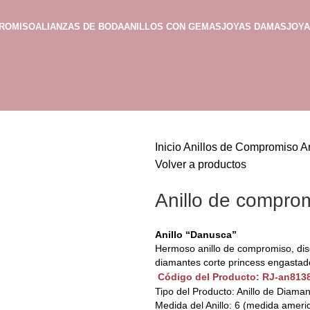
PROMISO
ALIANZAS DE BODA
ANILLOS CON GEMAS
JOYAS DAMAS
JOY
Inicio
Anillos de Compromiso
A
Volver a productos
Anillo de compro
Anillo “Danusca”
Hermoso anillo de compromiso, dis
diamantes corte princess engastados
Código del Producto: RJ-an813
Tipo del Producto: Anillo de Diama
Medida del Anillo: 6 (medida ameri