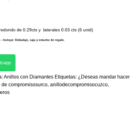
redondo de 0.29cts y laterales 0.03 cts (6 unid)
– Incluye: Embalaje, caja y estuche de regalo.
atsapp
a:
Anillos con Diamantes
Etiquetas:
¿Deseas mandar hacer
lo de compromisosurco
,
anillodecompromisocuzco
,
jeros