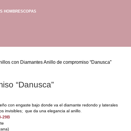
AS HOMBRES
COPAS
nillos con Diamantes
Anillo de compromiso “Danusca”
miso “Danusca”
eño con engaste bajo donde va el diamante redondo y laterales
 invisibles; que da una elegancia al anillo.
8-29B
nte
cana)