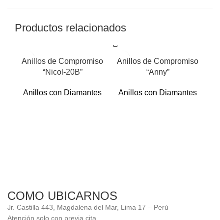
Productos relacionados
Anillos de Compromiso
Anillos de Compromiso
“Nicol-20B”
“Anny”
Anillos con Diamantes
Anillos con Diamantes
An
A
COMO UBICARNOS
Jr. Castilla 443, Magdalena del Mar, Lima 17 – Perú
Atención solo con previa cita