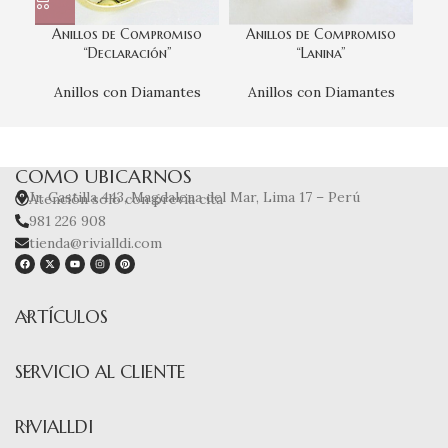
Anillos de Compromiso
Anillos de Compromiso
A
“Declaración”
“Lanina”
Anillos con Diamantes
Anillos con Diamantes
COMO UBICARNOS
Jr. Castilla 443, Magdalena del Mar, Lima 17 – Perú
Atención solo con previa cita
981 226 908
tienda@rivialldi.com
ARTÍCULOS
SERVICIO AL CLIENTE
RIVIALLDI