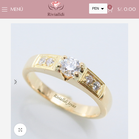
0
MENÚ
PEN
S/.
0.00
USD
cambiar la tasa y esta descripción a los valores correctos
Clic para ampliar