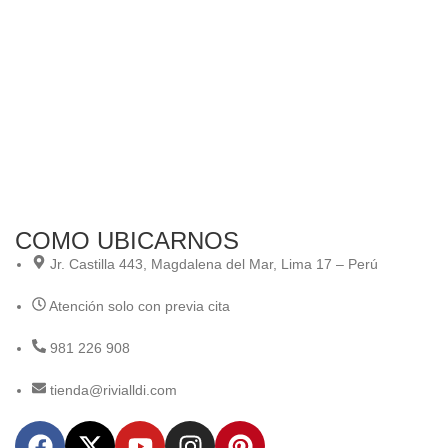
An
A
COMO UBICARNOS
Jr. Castilla 443, Magdalena del Mar, Lima 17 – Perú
Atención solo con previa cita
981 226 908
tienda@rivialldi.com