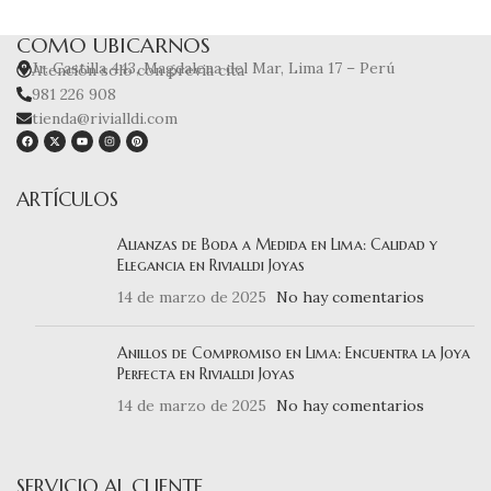
COMO UBICARNOS
Jr. Castilla 443, Magdalena del Mar, Lima 17 – Perú
Atención solo con previa cita
981 226 908
tienda@rivialldi.com
ARTÍCULOS
Alianzas de Boda a Medida en Lima: Calidad y
Elegancia en Rivialldi Joyas
14 de marzo de 2025
No hay comentarios
Anillos de Compromiso en Lima: Encuentra la Joya
Perfecta en Rivialldi Joyas
14 de marzo de 2025
No hay comentarios
SERVICIO AL CLIENTE