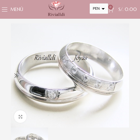
0
MENÚ
PEN
S/.
0.00
USD
cambiar la tasa y esta descripción a los valores correctos
Clic para ampliar