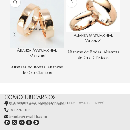
Alianza matrimonial
“Alianza”
Alianza Matrimonial
Alianzas de Bodas
,
Alianzas
“Maryori”
Ali
de Oro Clásicos
Alianzas de Bodas
,
Alianzas
de Oro Clásicos
COMO UBICARNOS
Jr. Castilla 443, Magdalena del Mar, Lima 17 – Perú
Atención solo con previa cita
981 226 908
tienda@rivialldi.com