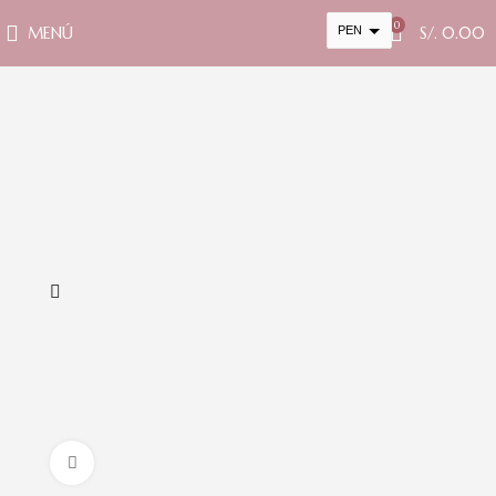
0
MENÚ
PEN
S/.
0.00
USD
cambiar la tasa y esta descripción a los valores correctos
Clic para ampliar