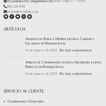
Jr. Castilla 443, Magdalena del Mar, Lima 17 – Perú
Atención solo con previa cita
981 226 908
tienda@rivialldi.com
ARTÍCULOS
Alianzas de Boda a Medida en Lima: Calidad y
Elegancia en Rivialldi Joyas
14 de marzo de 2025
No hay comentarios
Anillos de Compromiso en Lima: Encuentra la Joya
Perfecta en Rivialldi Joyas
14 de marzo de 2025
No hay comentarios
SERVICIO AL CLIENTE
Condiciones Generales