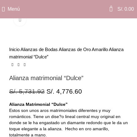
0
Menú
S/.
0.00
Clic para ampliar
Inicio
Alianzas de Bodas
Alianzas de Oro Amarillo
Alianza
matrimonial “Dulce”
Alianza matrimonial “Dulce”
S/.
5,731.92
S/.
4,776.60
Alianza Matrimonial “Dulce”
Estos son unos aros matrimoniales diferentes y muy
románticos. Tiene un dise?o lineal central muy original en
donde se le ha engastado un diamante redondo que le da un
toque elegante a la alianza. Hecho en oro amarillo,
totalmente a mano.