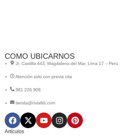
“E
Ali
Ali
COMO UBICARNOS
Jr. Castilla 443, Magdalena del Mar, Lima 17 – Perú
Atención solo con previa cita
981 226 908
tienda@rivialldi.com
Artículos