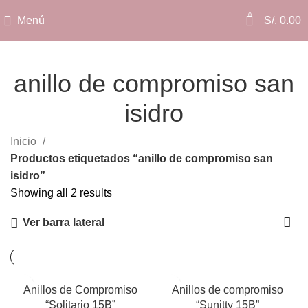
0
Menú
S/.
0.00
anillo de compromiso san
isidro
Categorías
Inicio
Productos etiquetados “anillo de compromiso san
isidro”
Showing all 2 results
Ver barra lateral
Anillos de Compromiso
Anillos de compromiso
“Solitario 15B”
“Sunitty 15B”