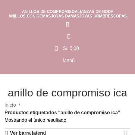
ANILLOS DE COMPROMISO
ALIANZAS DE BODA
ANILLOS CON GEMAS
JOYAS DAMAS
JOYAS HOMBRES
COPAS
0
S/.
0.00
Menú
0
S/.
0.00
anillo de compromiso ica
Categorías
Inicio
Productos etiquetados “anillo de compromiso ica”
Mostrando el único resultado
Ver barra lateral