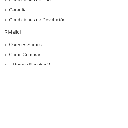
Garantía
Condiciones de Devolución
Rivialldi
Quienes Somos
Cómo Comprar
¿ Porqué Nosotros?
Tamaño de Anillos
Joyeros Lima
Información
Devoluciones
Site Map