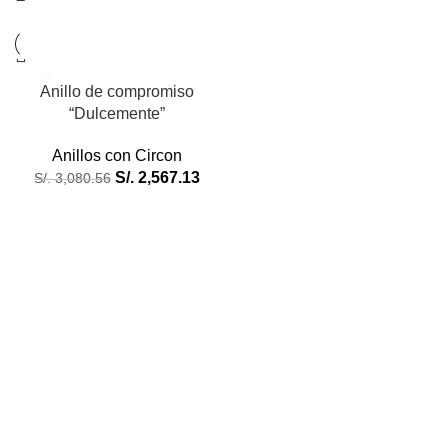
Anillo de compromiso
“Dulcemente”
Anillos con Circon
S/.
2,567.13
S/.
3,080.56