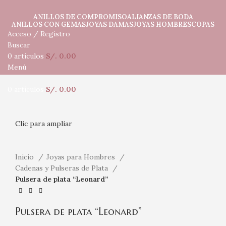
ANILLOS DE COMPROMISO
ALIANZAS DE BODA
ANILLOS CON GEMAS
JOYAS DAMAS
JOYAS HOMBRES
COPAS
Acceso / Registro
Buscar
0
artículos
S/.
0.00
Menú
0
artículos
S/.
0.00
Clic para ampliar
Inicio
Joyas para Hombres
Cadenas y Pulseras de Plata
Pulsera de plata “Leonard”
Pulsera de plata “Leonard”