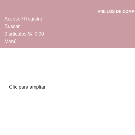
ANILLOS DE COM
Acceso / Registro
Buscar
0
artículos
S/.
0.00
Menú
0
artículos
S/.
0.00
Clic para ampliar