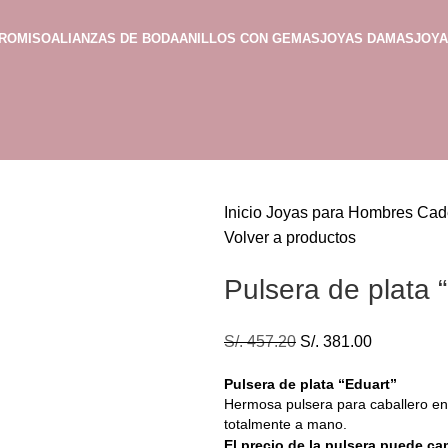
PROMISO
ALIANZAS DE BODA
ANILLOS CON GEMAS
JOYAS DAMAS
JOY
Inicio
Joyas para Hombres
Cad
Volver a productos
Pulsera de plata 
S/.
457.20
S/.
381.00
Pulsera de plata “Eduart”
Hermosa pulsera para caballero en 
totalmente a mano.
El precio de la pulsera puede ca