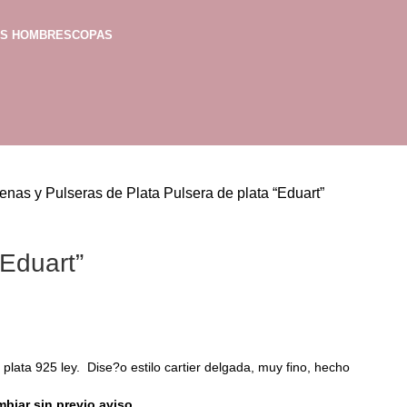
AS HOMBRES
COPAS
enas y Pulseras de Plata
Pulsera de plata “Eduart”
“Eduart”
plata 925 ley. Dise?o estilo cartier delgada, muy fino, hecho
mbiar sin previo aviso.