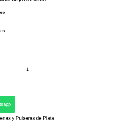
bre
les
atsapp
enas y Pulseras de Plata