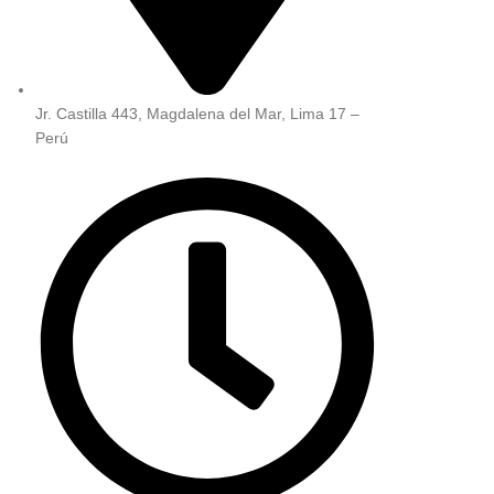
Jr. Castilla 443, Magdalena del Mar, Lima 17 –
Perú