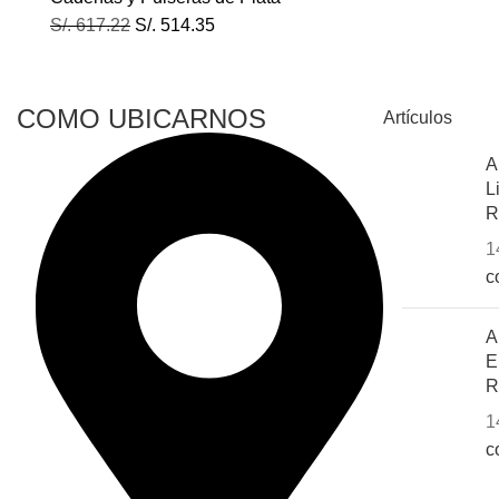
S/.
617.22
S/.
514.35
COMO UBICARNOS
Artículos
A
L
R
1
c
A
E
R
1
c