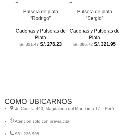
Pulsera de plata
Pulsera de plata
“Rodrigo”
“Sergio”
Cadenas y Pulseras de
Cadenas y Pulseras de
Plata
Plata
S/.
276.23
S/.
321.95
S/.
331.47
S/.
386.72
P
Joy
Cade
S/.
4
COMO UBICARNOS
Jr. Castilla 443, Magdalena del Mar, Lima 17 – Perú
Atención solo con previa cita
981 226 908