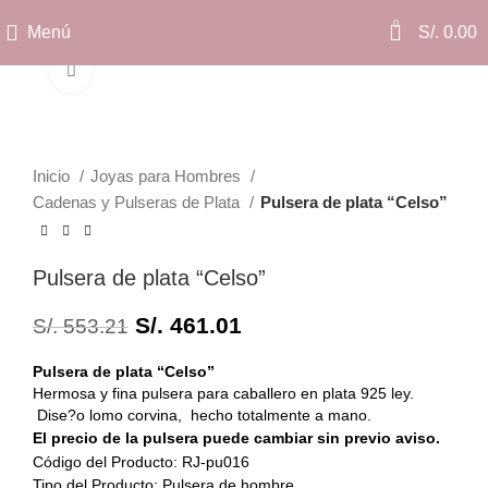
0
Menú
S/.
0.00
Clic para ampliar
Inicio
Joyas para Hombres
Cadenas y Pulseras de Plata
Pulsera de plata “Celso”
Pulsera de plata “Celso”
S/.
461.01
S/.
553.21
Pulsera de plata “Celso”
Hermosa y fina pulsera para caballero en plata 925 ley.
Dise?o lomo corvina, hecho totalmente a mano.
El precio de la pulsera puede cambiar sin previo aviso.
Código del Producto: RJ-pu016
Tipo del Producto: Pulsera de hombre