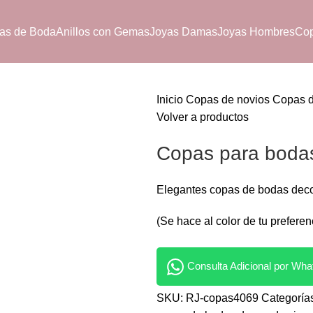
zas de Boda
Anillos con Gemas
Joyas Damas
Joyas Hombres
Co
Inicio
Copas de novios
Copas 
Volver a productos
Copas para bodas
Elegantes copas de bodas deco
(Se hace al color de tu preferen
Consulta Adicional por Wh
SKU:
RJ-copas4069
Categoría