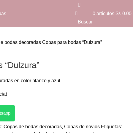
pas
0
artículos
S/.
0.00
Buscar
de bodas decoradas
Copas para bodas “Dulzura”
 “Dulzura”
radas en color blanco y azul
cia)
atsapp
s:
Copas de bodas decoradas
,
Copas de novios
Etiquetas: