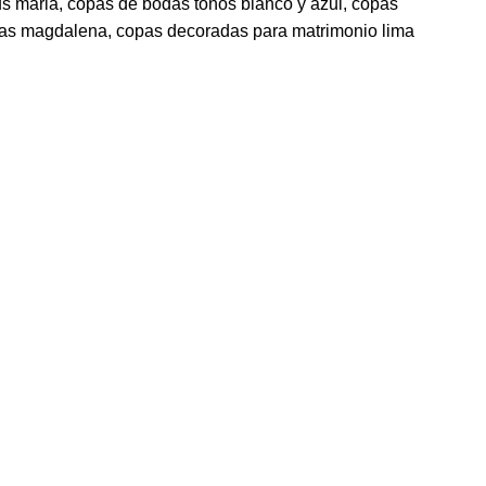
s maria
,
copas de bodas tonos blanco y azul
,
copas
das magdalena
,
copas decoradas para matrimonio lima