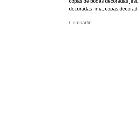
copas de bodas decoradas jesu
decoradas lima
,
copas decora
Compartir: