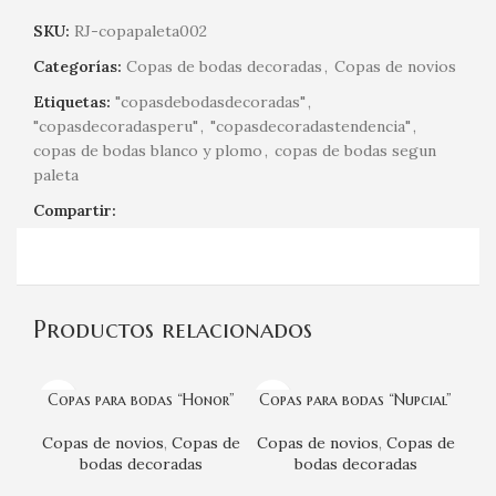
SKU:
RJ-copapaleta002
Categorías:
Copas de bodas decoradas
,
Copas de novios
Etiquetas:
"copasdebodasdecoradas"
,
"copasdecoradasperu"
,
"copasdecoradastendencia"
,
copas de bodas blanco y plomo
,
copas de bodas segun
paleta
Compartir:
Productos relacionados
Copas para bodas “Honor”
Copas para bodas “Nupcial”
Copas de novios
,
Copas de
Copas de novios
,
Copas de
bodas decoradas
bodas decoradas