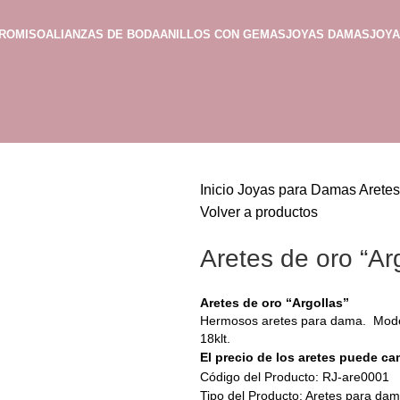
PROMISO
ALIANZAS DE BODA
ANILLOS CON GEMAS
JOYAS DAMAS
JOY
Inicio
Joyas para Damas
Arete
Volver a productos
Aretes de oro “Ar
Aretes de oro “Argollas”
Hermosos aretes para dama. Mode
18klt.
El precio de los aretes puede ca
Código del Producto: RJ-are0001
Tipo del Producto: Aretes para da