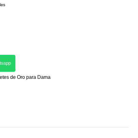
les
atsapp
etes de Oro para Dama