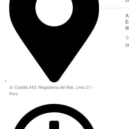
c
A
E
R
1
c
Jr. Castilla 443, Magdalena del Mar, Lima 17 –
Perú