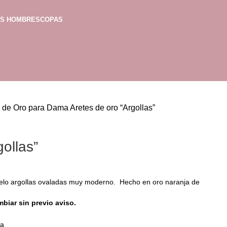
AS HOMBRES
COPAS
s de Oro para Dama
Aretes de oro “Argollas”
gollas”
lo argollas ovaladas muy moderno. Hecho en oro naranja de
mbiar sin previo aviso.
ma