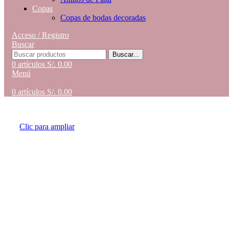
Copas
Copas de bodas decoradas
Acceso / Registro
Buscar
Buscar...
0
artículos
S/.
0.00
Menú
0
artículos
S/.
0.00
Clic para ampliar