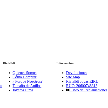
Rivialldi
Información
Quienes Somos
Devoluciones
Cómo Comprar
Site Map
¿ Porqué Nosotros?
Rivialldi Joyas EIRL
n
Tamaño de Anillos
RUC: 20600746813
Joyeros Lima
Libro de Reclamaciones