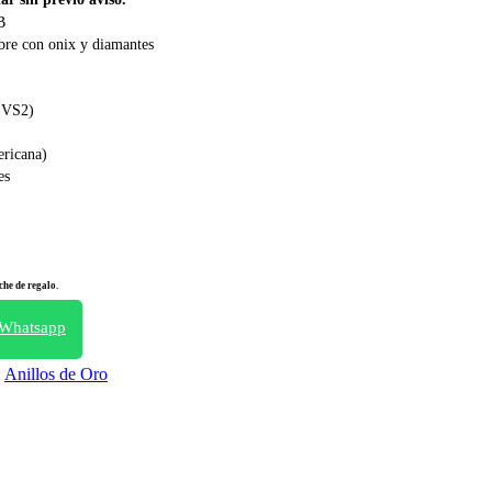
B
bre con onix y diamantes
, VS2)
ericana)
es
che de regalo.
 Whatsapp
:
Anillos de Oro