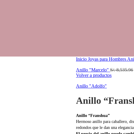
Inicio
Joyas para Hombres
Ani
Anillo "Marcelo"
S/.
8,535.96
Volver a productos
Anillo "Adolfo"
Anillo “Fran
Anillo “Franshua”
Hermoso anillo para caballero, di
redondos que le dan una elegancia
El precio del anillo puede cambi