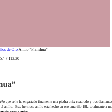
llos de Oro
Anillo “Franshua”
S/.
7,113.30
shua”
se?o que se le ha engastado finamente una piedra onix cuadrado y tres diamante
 al anillo. Este hermoso anillo esta hecho en oro amarillo 18k, totalmente a m
ar sin previo aviso.