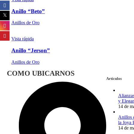
Anillo “Beto”
Anillos de Oro
Vista rápida
Anillo “Jerson”
Anillos de Oro
COMO UBICARNOS
Artículos
Alianza
y Elegan
14 de m
Anillos
la Joya 
14 de m