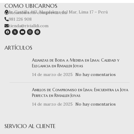
COMO UBICARNOS
Jr. Castilla 443, Magdalena del Mar, Lima 17 – Perú
Atención solo con previa cita
981 226 908
tienda@rivialldi.com
ARTÍCULOS
Alianzas de Boda a Medida en Lima: Calidad y
Elegancia en Rivialldi Joyas
14 de marzo de 2025
No hay comentarios
Anillos de Compromiso en Lima: Encuentra la Joya
Perfecta en Rivialldi Joyas
14 de marzo de 2025
No hay comentarios
SERVICIO AL CLIENTE