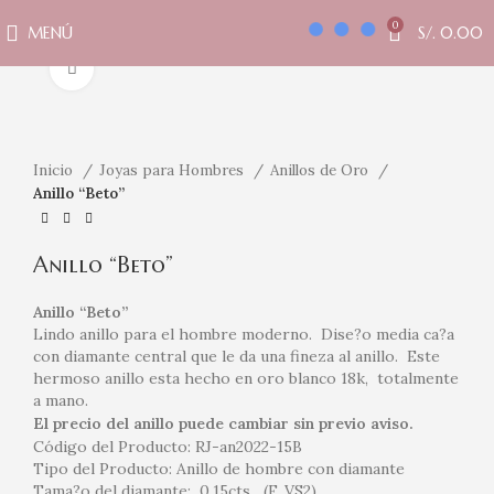
0
MENÚ
S/.
0.00
Clic para ampliar
Inicio
Joyas para Hombres
Anillos de Oro
Anillo “Beto”
Anillo “Beto”
Anillo “Beto”
Lindo anillo para el hombre moderno. Dise?o media ca?a
con diamante central que le da una fineza al anillo. Este
hermoso anillo esta hecho en oro blanco 18k, totalmente
a mano.
El precio del anillo puede cambiar sin previo aviso.
Código del Producto: RJ-an2022-15B
Tipo del Producto: Anillo de hombre con diamante
Tama?o del diamante: 0.15cts (F, VS2)