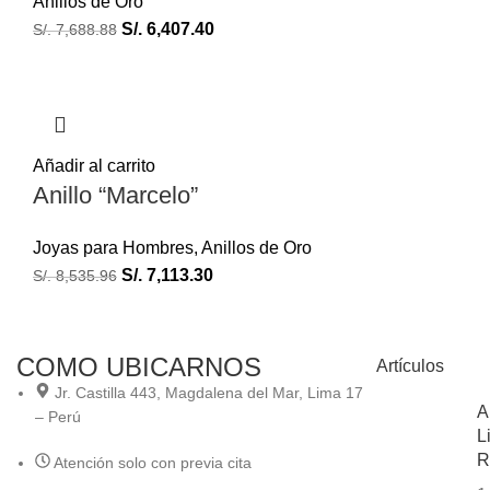
Anillos de Oro
S/.
6,407.40
S/.
7,688.88
Añadir al carrito
Anillo “Marcelo”
Joyas para Hombres
,
Anillos de Oro
S/.
7,113.30
S/.
8,535.96
COMO UBICARNOS
Artículos
Jr. Castilla 443, Magdalena del Mar, Lima 17
A
– Perú
L
R
Atención solo con previa cita