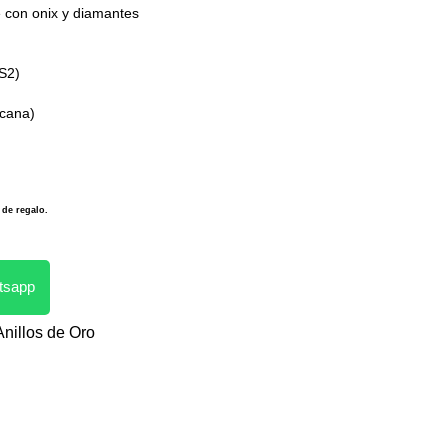
e con onix y diamantes
VS2)
icana)
 de regalo.
atsapp
Anillos de Oro