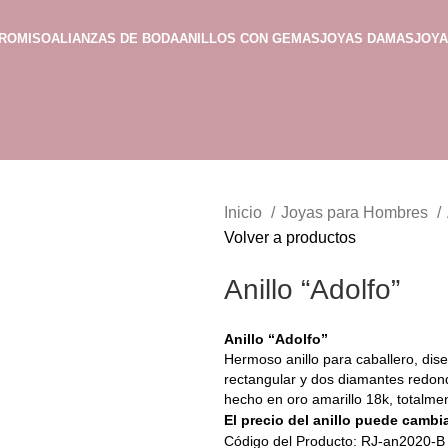
PROMISO
ALIANZAS DE BODA
ANILLOS CON GEMAS
JOYAS DAMAS
JOY
Inicio
Joyas para Hombres
Volver a productos
Anillo “Adolfo”
Anillo “Adolfo”
Hermoso anillo para caballero, dis
rectangular y dos diamantes redond
hecho en oro amarillo 18k, totalme
El precio del anillo puede cambia
Código del Producto: RJ-an2020-B